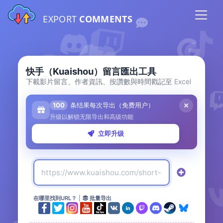
EXPORT
COMMENTS
快手（Kuaishou）留言匯出工具
下載影片留言、作者資訊、按讚數與時間戳記至 Excel
100
条结果每次导出（免费用户）
升级以解锁无限导出和高级功能
立即升级
在哪里找到URL？
|
批量导出