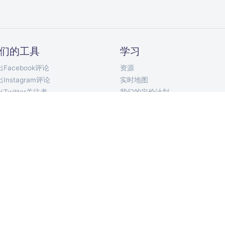
们的工具
学习
Facebook评论
资源
Instagram评论
实时地图
Twitter关注者
我们的定价计划
Twitter关注中
API文档
Twitter推文
Telegram 机器人
YouTube评论
Chrome 扩展
TikTok评论
移动应用
VKontakte评论
ort Discord Chat
论选择器