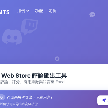
用例
功能
定价
NTS
网络数据提取
收集最准确的数据
情感分析
对带有点赞或反应的评论进行情感分析。
e Web Store 評論匯出工具
評論、評分、有用票數與語言至 Excel
00
条结果每次导出（免费用户）
以解锁无限导出和高级功能