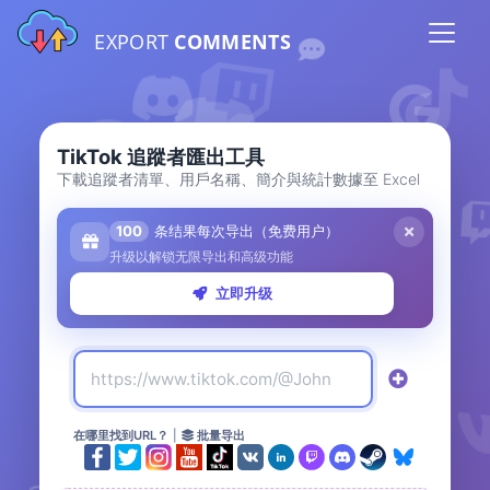
EXPORT
COMMENTS
TikTok 追蹤者匯出工具
下載追蹤者清單、用戶名稱、簡介與統計數據至 Excel
100
条结果每次导出（免费用户）
升级以解锁无限导出和高级功能
立即升级
在哪里找到URL？
|
批量导出