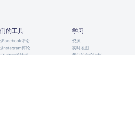
们的工具
学习
Facebook评论
资源
Instagram评论
实时地图
Twitter关注者
我们的定价计划
Twitter关注中
API文档
Twitter推文
Telegram 机器人
YouTube评论
Chrome 扩展
TikTok评论
移动应用
VKontakte评论
ort Discord Chat
论选择器