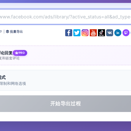
？
|
批量导出
评论回复
PRO
复和嵌套评论
模式
限制和网络选项
开始导出过程