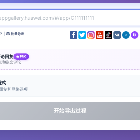
？
|
批量导出
评论回复
PRO
复和嵌套评论
模式
限制和网络选项
开始导出过程