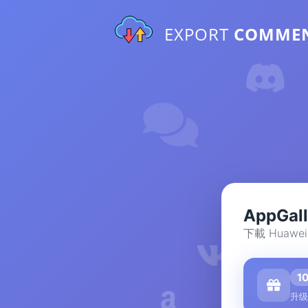
EXPORT
COMME
AppGa
下載 Huawe
1
升级