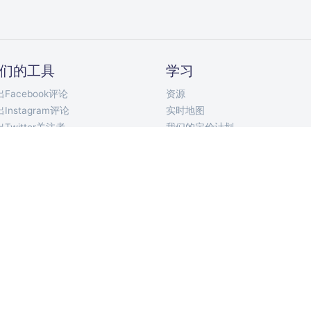
们的工具
学习
Facebook评论
资源
Instagram评论
实时地图
Twitter关注者
我们的定价计划
Twitter关注中
API文档
Twitter推文
Telegram 机器人
YouTube评论
Chrome 扩展
TikTok评论
移动应用
VKontakte评论
ort Discord Chat
论选择器