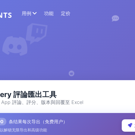
用例
功能
定价
NTS
网络数据提取
收集最准确的数据
情感分析
对带有点赞或反应的评论进行情感分析。
llery 評論匯出工具
i App 評論、評分、版本與回覆至 Excel
00
条结果每次导出（免费用户）
以解锁无限导出和高级功能