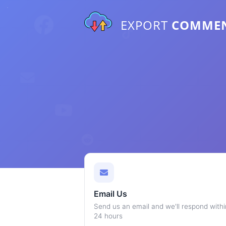
EXPORT
COMME
Email Us
Send us an email and we'll respond withi
24 hours