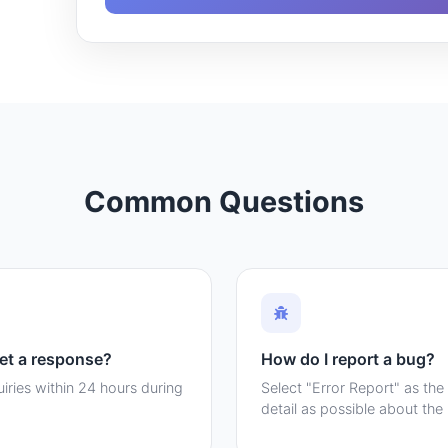
Common Questions
get a response?
How do I report a bug?
uiries within 24 hours during
Select "Error Report" as the
detail as possible about the 