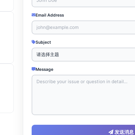
Email Address
Subject
Message
发送消息