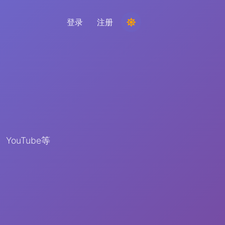
登录
注册
举办比赛
从评论中选择随机获胜者
倾听与智能
发现关键趋势以了解您的受众、竞争对手和整
个市场
YouTube等