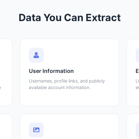
Data You Can Extract
User Information
E
Usernames, profile links, and publicly
L
e
available account information.
e