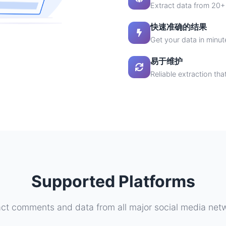
Extract data from 20+
快速准确的结果
Get your data in minut
易于维护
Reliable extraction tha
Supported Platforms
act comments and data from all major social media net