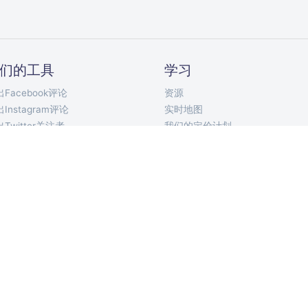
们的工具
学习
Facebook评论
资源
Instagram评论
实时地图
Twitter关注者
我们的定价计划
Twitter关注中
API文档
Twitter推文
Telegram 机器人
YouTube评论
Chrome 扩展
TikTok评论
移动应用
VKontakte评论
ort Discord Chat
论选择器