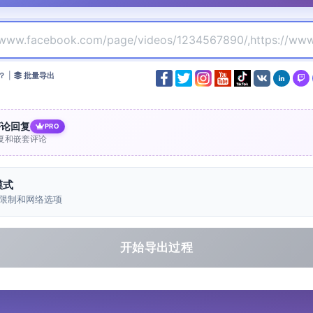
？
|
批量导出
评论回复
PRO
复和嵌套评论
模式
限制和网络选项
开始导出过程